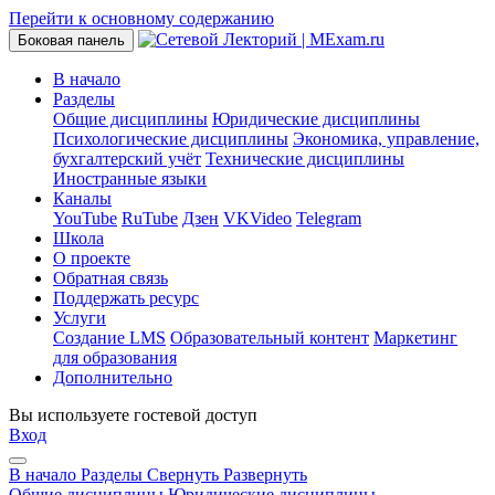
Перейти к основному содержанию
Боковая панель
В начало
Разделы
Общие дисциплины
Юридические дисциплины
Психологические дисциплины
Экономика, управление,
бухгалтерский учёт
Технические дисциплины
Иностранные языки
Каналы
YouTube
RuTube
Дзен
VKVideo
Telegram
Школа
О проекте
Обратная связь
Поддержать ресурс
Услуги
Создание LMS
Образовательный контент
Маркетинг
для образования
Дополнительно
Вы используете гостевой доступ
Вход
В начало
Разделы
Свернуть
Развернуть
Общие дисциплины
Юридические дисциплины