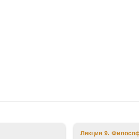
го теста
. Переходный период. Концепция современной науки.
 теста
ереходный период. Концепция современной науки.
ереходный период. Концепция современной науки.
го теста
Экзаменационный тест. Философия эпохи Воз
 теста
Тренировочный тест. Философия эпохи Возрожде
Лекция 9. Филосо
илософия эпохи Возрождения.
Разбор экзаменационного 