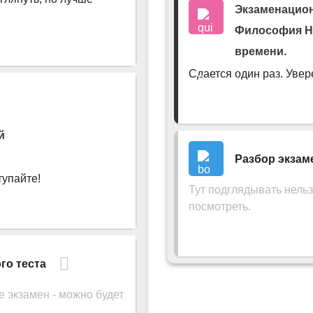
емецкая неклассическая философия XIX века.
Экзаменацион
Философия Н
мецкая классическая философия.
времени.
Сдается один раз. Уве
емецкая классическая философия.
ософия Нового времени.
Youtube. Лекция 9. Философия 
й
Разбор экзам
еходный период. Концепция современной науки.
тупайте!
Тут подглядывать нельз
посмотреть.
реходный период. Концепция современной науки.
атура по курсу
Yiutube. Лекция 7. Философия эпохи Во
Книга
го теста
е экзамен - можно будет
лософия эпохи Возрождения.