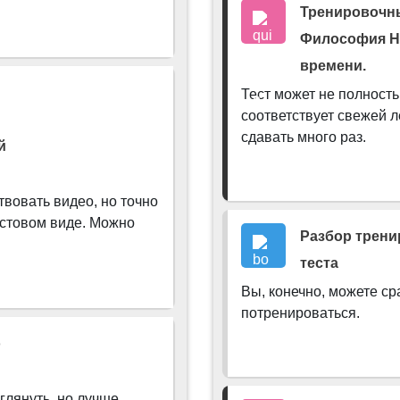
Тренировочны
екция 15. Философия XX века.
Rutube. Лекция 14. Наро
Философия Н
времени.
ародничество и анархизм.
Тест может не полность
соответствует свежей л
сдавать много раз.
ечественная, Русская философия.
й
течественная, Русская философия.
твовать видео, но точно
кстовом виде. Можно
Разбор трени
зитивизм. Отечественная русская философия (начало).
Книга
теста
Вы, конечно, можете ср
екция 12. Позитивизм. Отечественная русская философия (
потренироваться.
о
мецкая неклассическая философия XIX века.
глянуть, но лучше