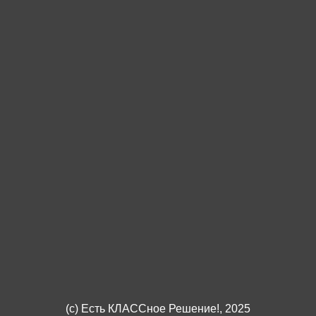
лософия Античности, Элейская школа, атомисты, софисты, С
вы, возникновение, развитие науки.
овы, возникновение, развитие науки.
(c)
Есть КЛАССное Решение!
, 2025