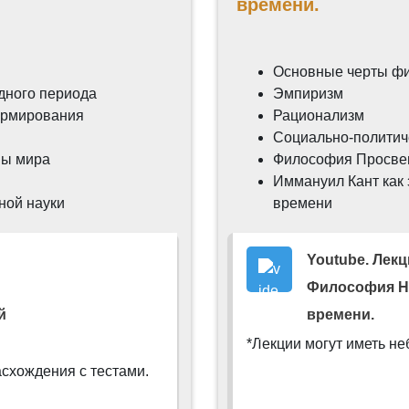
времени.
. Восточная философия в Средние века.
Разбор трениро
Основные черты ф
дного периода
Эмпиризм
осточная философия в Средние века.
ормирования
Рационализм
Социально-полити
осточная философия в Средние века.
Разбор экзаменаци
ны мира
Философия Просв
Иммануил Кант как
ной науки
времени
. Философия Средневековья.
Разбор тренировочного те
Youtube. Лекц
Философия Средневековья.
Конспект. Лекция 5. Филосо
Философия Н
Vide
й
времени.
го теста
Экзаменационный тест. Древние Индия и Кита
*Лекции могут иметь н
асхождения с тестами.
 теста
Тренировочный тест. Древние Индия и Китай.