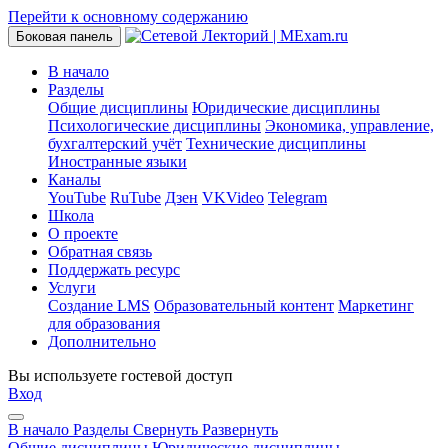
Перейти к основному содержанию
Боковая панель
В начало
Разделы
Общие дисциплины
Юридические дисциплины
Психологические дисциплины
Экономика, управление,
бухгалтерский учёт
Технические дисциплины
Иностранные языки
Каналы
YouTube
RuTube
Дзен
VKVideo
Telegram
Школа
О проекте
Обратная связь
Поддержать ресурс
Услуги
Создание LMS
Образовательный контент
Маркетинг
для образования
Дополнительно
Вы используете гостевой доступ
Вход
В начало
Разделы
Свернуть
Развернуть
Общие дисциплины
Юридические дисциплины