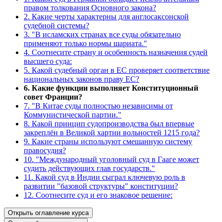
правом толкования Основного закона?
2. Какие черты характерны для англосаксонской
судебной системы?
3. "В исламских странах все суды обязательно
применяют только нормы шариата."
4. Соотнесите страну и особенность назначения судей
высшего суда:
5. Какой судебный орган в ЕС проверяет соответствие
национальных законов праву ЕС?
6. Какие функции выполняет Конституционный
совет Франции?
7. "В Китае суды полностью независимы от
Коммунистической партии."
8. Какой принцип судопроизводства был впервые
закреплён в Великой хартии вольностей 1215 года?
9. Какие страны используют смешанную систему
правосудия?
10. "Международный уголовный суд в Гааге может
судить действующих глав государств."
11. Какой суд в Индии сыграл ключевую роль в
развитии "базовой структуры" конституции?
12. Соотнесите суд и его знаковое решение:
Открыть оглавление курса