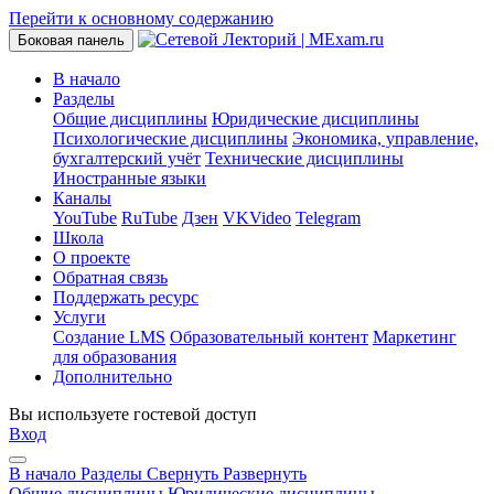
Перейти к основному содержанию
Боковая панель
В начало
Разделы
Общие дисциплины
Юридические дисциплины
Психологические дисциплины
Экономика, управление,
бухгалтерский учёт
Технические дисциплины
Иностранные языки
Каналы
YouTube
RuTube
Дзен
VKVideo
Telegram
Школа
О проекте
Обратная связь
Поддержать ресурс
Услуги
Создание LMS
Образовательный контент
Маркетинг
для образования
Дополнительно
Вы используете гостевой доступ
Вход
В начало
Разделы
Свернуть
Развернуть
Общие дисциплины
Юридические дисциплины