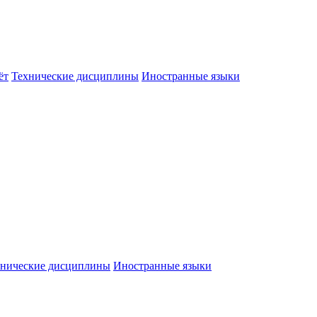
ёт
Технические дисциплины
Иностранные языки
хнические дисциплины
Иностранные языки