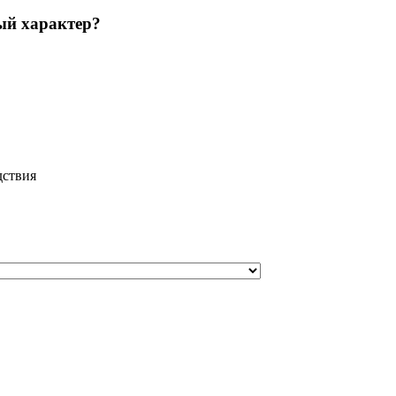
ый характер?
дствия