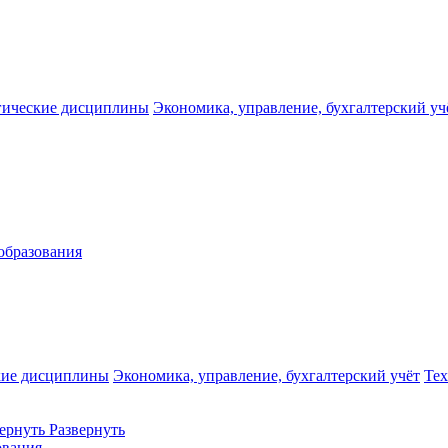
гические дисциплины
Экономика, управление, бухгалтерский уч
образования
кие дисциплины
Экономика, управление, бухгалтерский учёт
Те
ернуть
Развернуть
ования