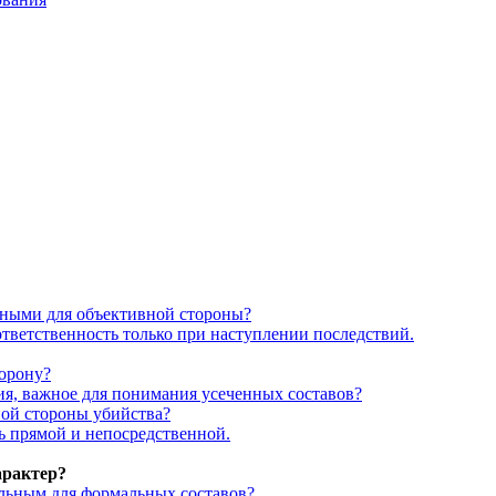
льными для объективной стороны?
тветственность только при наступлении последствий.
торону?
ния, важное для понимания усеченных составов?
ной стороны убийства?
ть прямой и непосредственной.
арактер?
ельным для формальных составов?