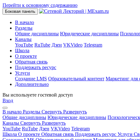
Перейти к основному содержанию
Боковая панель
В начало
Разделы
Общие дисциплины
Юридические дисциплины
Психоло
Каналы
YouTube
RuTube
Дзен
VKVideo
Telegram
Школа
О проекте
Обратная связь
Поддержать ресурс
Услуги
Создание LMS
Образовательный контент
Маркетинг для 
Дополнительно
Вы используете гостевой доступ
Вход
В начало
Разделы
Свернуть
Развернуть
Общие дисциплины
Юридические дисциплины
Психологичес
Каналы
Свернуть
Развернуть
YouTube
RuTube
Дзен
VKVideo
Telegram
Школа
О проекте
Обратная связь
Поддержать ресурс
Услуги
Св
Создание LMS
Образовательный контент
Маркетинг для образ