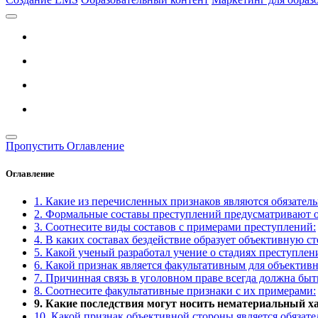
Пропустить Оглавление
Оглавление
1. Какие из перечисленных признаков являются обязате
2. Формальные составы преступлений предусматривают о
3. Соотнесите виды составов с примерами преступлений:
4. В каких составах бездействие образует объективную с
5. Какой ученый разработал учение о стадиях преступле
6. Какой признак является факультативным для объектив
7. Причинная связь в уголовном праве всегда должна бы
8. Соотнесите факультативные признаки с их примерами:
9. Какие последствия могут носить нематериальный х
10. Какой признак объективной стороны является обязат