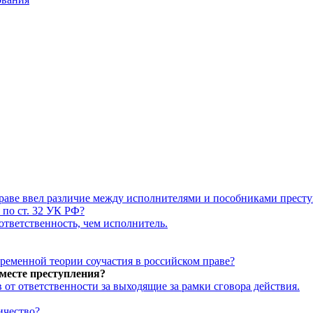
праве ввел различие между исполнителями и пособниками прест
 по ст. 32 УК РФ?
ответственность, чем исполнитель.
временной теории соучастия в российском праве?
 месте преступления?
 от ответственности за выходящие за рамки сговора действия.
ичество?