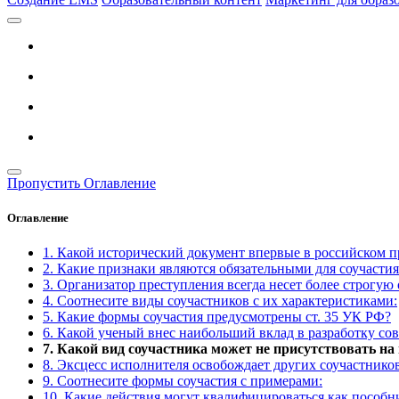
Пропустить Оглавление
Оглавление
1. Какой исторический документ впервые в российском 
2. Какие признаки являются обязательными для соучастия
3. Организатор преступления всегда несет более строгую 
4. Соотнесите виды соучастников с их характеристиками:
5. Какие формы соучастия предусмотрены ст. 35 УК РФ?
6. Какой ученый внес наибольший вклад в разработку со
7. Какой вид соучастника может не присутствовать на
8. Эксцесс исполнителя освобождает других соучастников
9. Соотнесите формы соучастия с примерами:
10. Какие действия могут квалифицироваться как пособн