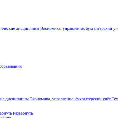
гические дисциплины
Экономика, управление, бухгалтерский уч
образования
кие дисциплины
Экономика, управление, бухгалтерский учёт
Те
ернуть
Развернуть
ования