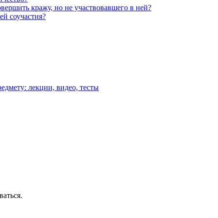
вершить кражу, но не участвовавшего в ней?
ей соучастия?
едмету: лекции, видео, тесты
ваться.