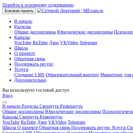
Перейти к основному содержанию
Боковая панель
В начало
Разделы
Общие дисциплины
Юридические дисциплины
Психоло
Каналы
YouTube
RuTube
Дзен
VKVideo
Telegram
Школа
О проекте
Обратная связь
Поддержать ресурс
Услуги
Создание LMS
Образовательный контент
Маркетинг для 
Дополнительно
Вы используете гостевой доступ
Вход
В начало
Разделы
Свернуть
Развернуть
Общие дисциплины
Юридические дисциплины
Психологичес
Каналы
Свернуть
Развернуть
YouTube
RuTube
Дзен
VKVideo
Telegram
Школа
О проекте
Обратная связь
Поддержать ресурс
Услуги
Св
Создание LMS
Образовательный контент
Маркетинг для образ