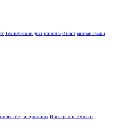
ёт
Технические дисциплины
Иностранные языки
хнические дисциплины
Иностранные языки