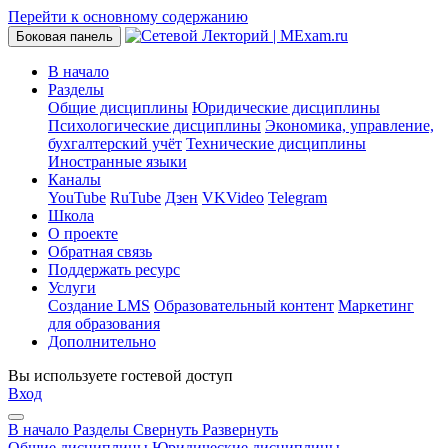
Перейти к основному содержанию
Боковая панель
В начало
Разделы
Общие дисциплины
Юридические дисциплины
Психологические дисциплины
Экономика, управление,
бухгалтерский учёт
Технические дисциплины
Иностранные языки
Каналы
YouTube
RuTube
Дзен
VKVideo
Telegram
Школа
О проекте
Обратная связь
Поддержать ресурс
Услуги
Создание LMS
Образовательный контент
Маркетинг
для образования
Дополнительно
Вы используете гостевой доступ
Вход
В начало
Разделы
Свернуть
Развернуть
Общие дисциплины
Юридические дисциплины