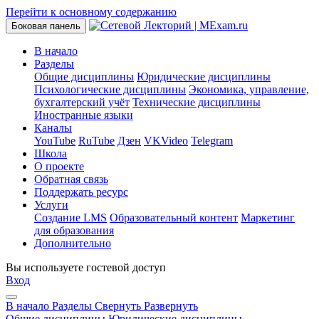
Перейти к основному содержанию
Боковая панель
В начало
Разделы
Общие дисциплины
Юридические дисциплины
Психологические дисциплины
Экономика, управление,
бухгалтерский учёт
Технические дисциплины
Иностранные языки
Каналы
YouTube
RuTube
Дзен
VKVideo
Telegram
Школа
О проекте
Обратная связь
Поддержать ресурс
Услуги
Создание LMS
Образовательный контент
Маркетинг
для образования
Дополнительно
Вы используете гостевой доступ
Вход
В начало
Разделы
Свернуть
Развернуть
Общие дисциплины
Юридические дисциплины