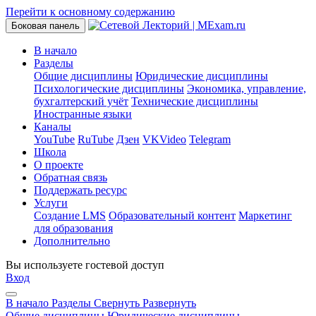
Перейти к основному содержанию
Боковая панель
В начало
Разделы
Общие дисциплины
Юридические дисциплины
Психологические дисциплины
Экономика, управление,
бухгалтерский учёт
Технические дисциплины
Иностранные языки
Каналы
YouTube
RuTube
Дзен
VKVideo
Telegram
Школа
О проекте
Обратная связь
Поддержать ресурс
Услуги
Создание LMS
Образовательный контент
Маркетинг
для образования
Дополнительно
Вы используете гостевой доступ
Вход
В начало
Разделы
Свернуть
Развернуть
Общие дисциплины
Юридические дисциплины