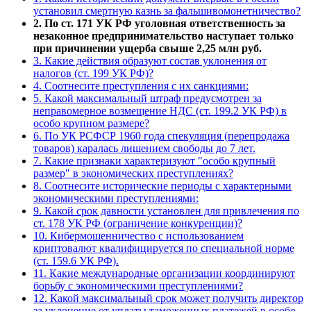
установил смертную казнь за фальшивомонетничество?
2. По ст. 171 УК РФ уголовная ответственность за
незаконное предпринимательство наступает только
при причинении ущерба свыше 2,25 млн руб.
3. Какие действия образуют состав уклонения от
налогов (ст. 199 УК РФ)?
4. Соотнесите преступления с их санкциями:
5. Какой максимальный штраф предусмотрен за
неправомерное возмещение НДС (ст. 199.2 УК РФ) в
особо крупном размере?
6. По УК РСФСР 1960 года спекуляция (перепродажа
товаров) каралась лишением свободы до 7 лет.
7. Какие признаки характеризуют "особо крупный
размер" в экономических преступлениях?
8. Соотнесите исторические периоды с характерными
экономическими преступлениями:
9. Какой срок давности установлен для привлечения по
ст. 178 УК РФ (ограничение конкуренции)?
10. Кибермошенничество с использованием
криптовалют квалифицируется по специальной норме
(ст. 159.6 УК РФ).
11. Какие международные организации координируют
борьбу с экономическими преступлениями?
12. Какой максимальный срок может получить директор
за уклонение от уплаты таможенных платежей в особо