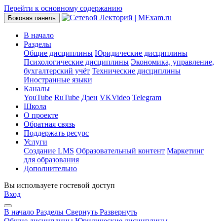
Перейти к основному содержанию
Боковая панель
В начало
Разделы
Общие дисциплины
Юридические дисциплины
Психологические дисциплины
Экономика, управление,
бухгалтерский учёт
Технические дисциплины
Иностранные языки
Каналы
YouTube
RuTube
Дзен
VKVideo
Telegram
Школа
О проекте
Обратная связь
Поддержать ресурс
Услуги
Создание LMS
Образовательный контент
Маркетинг
для образования
Дополнительно
Вы используете гостевой доступ
Вход
В начало
Разделы
Свернуть
Развернуть
Общие дисциплины
Юридические дисциплины