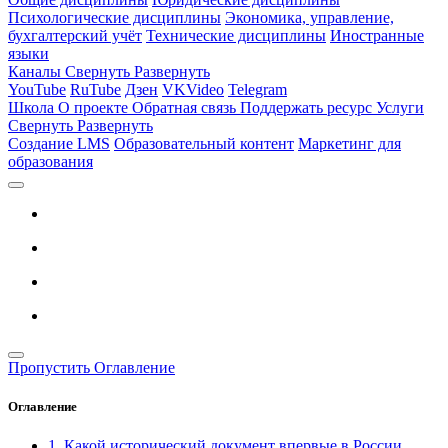
Психологические дисциплины
Экономика, управление,
бухгалтерский учёт
Технические дисциплины
Иностранные
языки
Каналы
Свернуть
Развернуть
YouTube
RuTube
Дзен
VKVideo
Telegram
Школа
О проекте
Обратная связь
Поддержать ресурс
Услуги
Свернуть
Развернуть
Создание LMS
Образовательный контент
Маркетинг для
образования
Пропустить Оглавление
Оглавление
1. Какой исторический документ впервые в России