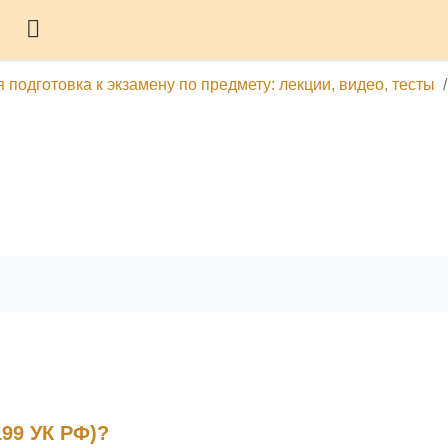
Боковая панель
 подготовка к экзамену по предмету: лекции, видео, тесты
гу
Печатать эту главу
199 УК РФ)?