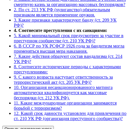
смертную казнь за организацию массовых беспорядков?
2. По ст. 213 УК РФ (хулиганство) обязательным
признаком является применение оружия.
3. Какие признаки характеризуют банду (ст. 209 УК
РФ)?
4. Соотнесите преступления с их санкциями:
5. Какой минимальный срок предусмотрен за участие в
преступном сообществе (ст. 210 УК РФ)?
6. В СССР по УК РСФСР 1926 года за бандитизм могла
применяться высшая мера наказания.
7. Какие действия образуют состав вандализма (ст. 214
УК РФ)?
8. Соотнесите исторические периоды с характерными
преступлениями:
9. С какого возраста наступает ответственность за
террористический акт (ст. 205 УК РФ)?
10. Организация несанкционированного митинга
автоматически квалифицируется как массовые
беспорядки (ст. 212 УК РФ).
11. Какие международные организации занимаются
борьбой с терроризмом?
12. Какой срок давности установлен для привлечения по
ст. 210 УК РФ (организация преступного сообщества)?
Открыть оглавление курса