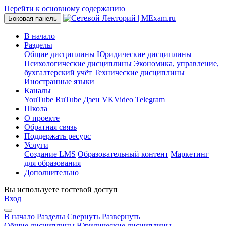
Перейти к основному содержанию
Боковая панель
В начало
Разделы
Общие дисциплины
Юридические дисциплины
Психологические дисциплины
Экономика, управление,
бухгалтерский учёт
Технические дисциплины
Иностранные языки
Каналы
YouTube
RuTube
Дзен
VKVideo
Telegram
Школа
О проекте
Обратная связь
Поддержать ресурс
Услуги
Создание LMS
Образовательный контент
Маркетинг
для образования
Дополнительно
Вы используете гостевой доступ
Вход
В начало
Разделы
Свернуть
Развернуть
Общие дисциплины
Юридические дисциплины