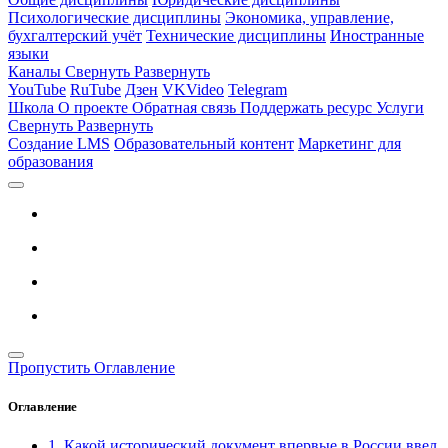
Психологические дисциплины
Экономика, управление,
бухгалтерский учёт
Технические дисциплины
Иностранные
языки
Каналы
Свернуть
Развернуть
YouTube
RuTube
Дзен
VKVideo
Telegram
Школа
О проекте
Обратная связь
Поддержать ресурс
Услуги
Свернуть
Развернуть
Создание LMS
Образовательный контент
Маркетинг для
образования
Пропустить Оглавление
Оглавление
1. Какой исторический документ впервые в России ввел