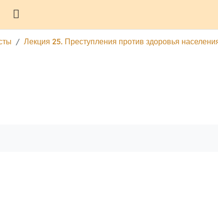
Боковая панель
есты
Лекция 25. Преступления против здоровья населени
гу
Печатать эту главу