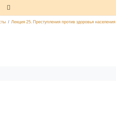
Боковая панель
сты
Лекция 25. Преступления против здоровья населения
гу
Печатать эту главу