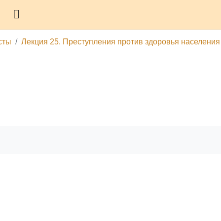
Боковая панель
сты
Лекция 25. Преступления против здоровья населения
гу
Печатать эту главу