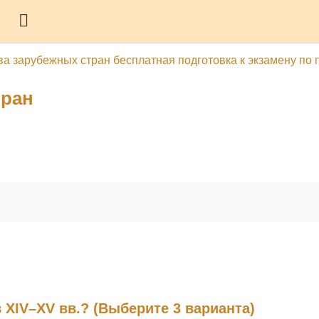
Боковая панель
ва зарубежных стран бесплатная подготовка к экзамену по 
тран
гу
Печатать эту главу
в XIV–XV вв.? (Выберите 3 варианта)