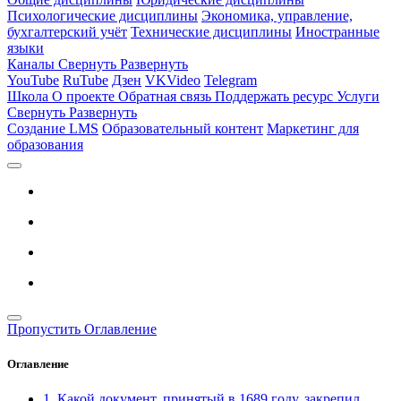
Психологические дисциплины
Экономика, управление,
бухгалтерский учёт
Технические дисциплины
Иностранные
языки
Каналы
Свернуть
Развернуть
YouTube
RuTube
Дзен
VKVideo
Telegram
Школа
О проекте
Обратная связь
Поддержать ресурс
Услуги
Свернуть
Развернуть
Создание LMS
Образовательный контент
Маркетинг для
образования
Пропустить Оглавление
Оглавление
1. Какой документ, принятый в 1689 году, закрепил