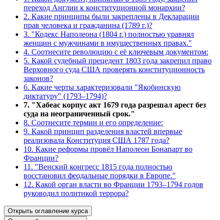
переход Англии к конституционной монархии?
2. Какие принципы были закреплены в Декларации
прав человека и гражданина (1789 г.)?
3. "Кодекс Наполеона (1804 г.) полностью уравнял
женщин с мужчинами в имущественных правах."
4. Соотнесите революцию с её ключевым документом:
5. Какой судебный прецедент 1803 года закрепил право
Верховного суда США проверять конституционность
законов?
6. Какие черты характеризовали "Якобинскую
диктатуру" (1793–1794)?
7. "Хабеас корпус акт 1679 года разрешал арест без
суда на неограниченный срок."
8. Соотнесите термин и его определение:
9. Какой принцип разделения властей впервые
реализовала Конституция США 1787 года?
10. Какие реформы провёл Наполеон Бонапарт во
Франции?
11. "Венский конгресс 1815 года полностью
восстановил феодальные порядки в Европе."
12. Какой орган власти во Франции 1793–1794 годов
руководил политикой террора?
Открыть оглавление курса