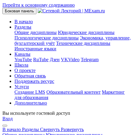
Перейти к основному содержанию
Боковая панель
В начало
Разделы
Общие дисциплины
Юридические дисциплины
Психологические дисциплины
Экономика, управление,
бухгалтерский учёт
Технические дисциплины
Иностранные языки
Каналы
YouTube
RuTube
Дзен
VKVideo
Telegram
Школа
О проекте
Обратная связь
Поддержать ресурс
Услуги
Создание LMS
Образовательный контент
Маркетинг
для образования
Дополнительно
Вы используете гостевой доступ
Вход
В начало
Разделы
Свернуть
Развернуть
Общие дисциплины
Юридические дисциплины