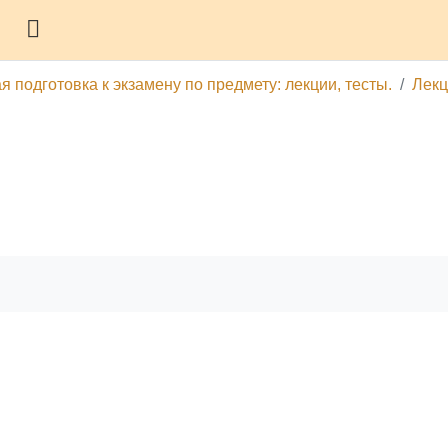
Боковая панель
подготовка к экзамену по предмету: лекции, тесты.
Лекц
гу
Печатать эту главу