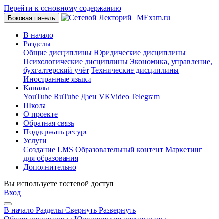
Перейти к основному содержанию
Боковая панель
В начало
Разделы
Общие дисциплины
Юридические дисциплины
Психологические дисциплины
Экономика, управление,
бухгалтерский учёт
Технические дисциплины
Иностранные языки
Каналы
YouTube
RuTube
Дзен
VKVideo
Telegram
Школа
О проекте
Обратная связь
Поддержать ресурс
Услуги
Создание LMS
Образовательный контент
Маркетинг
для образования
Дополнительно
Вы используете гостевой доступ
Вход
В начало
Разделы
Свернуть
Развернуть
Общие дисциплины
Юридические дисциплины