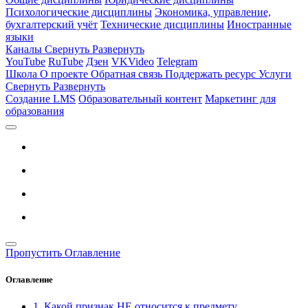
Психологические дисциплины
Экономика, управление,
бухгалтерский учёт
Технические дисциплины
Иностранные
языки
Каналы
Свернуть
Развернуть
YouTube
RuTube
Дзен
VKVideo
Telegram
Школа
О проекте
Обратная связь
Поддержать ресурс
Услуги
Свернуть
Развернуть
Создание LMS
Образовательный контент
Маркетинг для
образования
Пропустить Оглавление
Оглавление
1. Какой признак НЕ относится к предмету