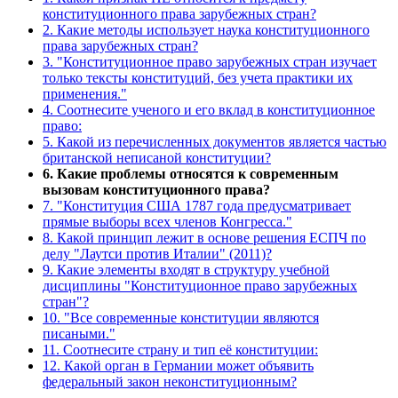
конституционного права зарубежных стран?
2. Какие методы использует наука конституционного
права зарубежных стран?
3. "Конституционное право зарубежных стран изучает
только тексты конституций, без учета практики их
применения."
4. Соотнесите ученого и его вклад в конституционное
право:
5. Какой из перечисленных документов является частью
британской неписаной конституции?
6. Какие проблемы относятся к современным
вызовам конституционного права?
7. "Конституция США 1787 года предусматривает
прямые выборы всех членов Конгресса."
8. Какой принцип лежит в основе решения ЕСПЧ по
делу "Лаутси против Италии" (2011)?
9. Какие элементы входят в структуру учебной
дисциплины "Конституционное право зарубежных
стран"?
10. "Все современные конституции являются
писаными."
11. Соотнесите страну и тип её конституции:
12. Какой орган в Германии может объявить
федеральный закон неконституционным?