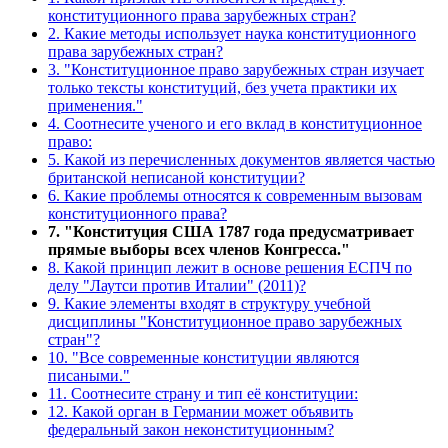
конституционного права зарубежных стран?
2. Какие методы использует наука конституционного
права зарубежных стран?
3. "Конституционное право зарубежных стран изучает
только тексты конституций, без учета практики их
применения."
4. Соотнесите ученого и его вклад в конституционное
право:
5. Какой из перечисленных документов является частью
британской неписаной конституции?
6. Какие проблемы относятся к современным вызовам
конституционного права?
7. "Конституция США 1787 года предусматривает
прямые выборы всех членов Конгресса."
8. Какой принцип лежит в основе решения ЕСПЧ по
делу "Лаутси против Италии" (2011)?
9. Какие элементы входят в структуру учебной
дисциплины "Конституционное право зарубежных
стран"?
10. "Все современные конституции являются
писаными."
11. Соотнесите страну и тип её конституции:
12. Какой орган в Германии может объявить
федеральный закон неконституционным?