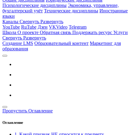
Психологические дисциплины
Экономика, управление,
бухгалтерский учёт
Технические дисциплины
Иностранные
языки
Каналы
Свернуть
Развернуть
YouTube
RuTube
Дзен
VKVideo
Telegram
Школа
О проекте
Обратная связь
Поддержать ресурс
Услуги
Свернуть
Развернуть
Создание LMS
Образовательный контент
Маркетинг для
образования
Пропустить Оглавление
Оглавление
1. Какой признак НЕ относится к предмету