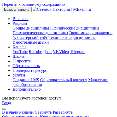
Перейти к основному содержанию
Боковая панель
В начало
Разделы
Общие дисциплины
Юридические дисциплины
Психологические дисциплины
Экономика, управление,
бухгалтерский учёт
Технические дисциплины
Иностранные языки
Каналы
YouTube
RuTube
Дзен
VKVideo
Telegram
Школа
О проекте
Обратная связь
Поддержать ресурс
Услуги
Создание LMS
Образовательный контент
Маркетинг
для образования
Дополнительно
Вы используете гостевой доступ
Вход
В начало
Разделы
Свернуть
Развернуть
Общие дисциплины
Юридические дисциплины