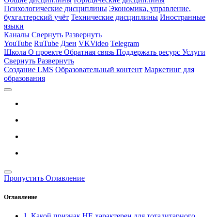
Психологические дисциплины
Экономика, управление,
бухгалтерский учёт
Технические дисциплины
Иностранные
языки
Каналы
Свернуть
Развернуть
YouTube
RuTube
Дзен
VKVideo
Telegram
Школа
О проекте
Обратная связь
Поддержать ресурс
Услуги
Свернуть
Развернуть
Создание LMS
Образовательный контент
Маркетинг для
образования
Пропустить Оглавление
Оглавление
1. Какой признак НЕ характерен для тоталитарного