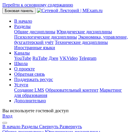
Перейти к основному содержанию
Боковая панель
В начало
Разделы
Общие дисциплины
Юридические дисциплины
Психологические дисциплины
Экономика, управление,
бухгалтерский учёт
Технические дисциплины
Иностранные языки
Каналы
YouTube
RuTube
Дзен
VKVideo
Telegram
Школа
О проекте
Обратная связь
Поддержать ресурс
Услуги
Создание LMS
Образовательный контент
Маркетинг
для образования
Дополнительно
Вы используете гостевой доступ
Вход
В начало
Разделы
Свернуть
Развернуть
Общие дисциплины
Юридические дисциплины