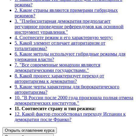
режима?
2. Какие страны являются примерами гибридных
режимов?
3. "Плебисцитарная демократия предполагает
регулярное проведение референдумов как основной
инструмент управления."
4. Соотнесите режим и его характерную черту:
5. Какой элемент отличает авторитаризм от
тоталитаризма?
6. Какие методы используют гибридные режимы для
удержания власти?
7. "Все современные монархии являются
демократическими государствами."
8. Какой процесс характеризует переход от
авторитаризма к демократии?
9. Какие черты характерны для бюрократического
авторитаризма?
10. "В России после 2000 года произошла полная отмена
демократических институтов."
11. Соотнесите страну и тип режима:
12. Какой фактор способствовал переходу Испании к
демократии после Франко?
Открыть оглавление курса