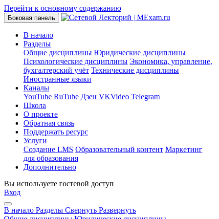
Перейти к основному содержанию
Боковая панель
В начало
Разделы
Общие дисциплины
Юридические дисциплины
Психологические дисциплины
Экономика, управление,
бухгалтерский учёт
Технические дисциплины
Иностранные языки
Каналы
YouTube
RuTube
Дзен
VKVideo
Telegram
Школа
О проекте
Обратная связь
Поддержать ресурс
Услуги
Создание LMS
Образовательный контент
Маркетинг
для образования
Дополнительно
Вы используете гостевой доступ
Вход
В начало
Разделы
Свернуть
Развернуть
Общие дисциплины
Юридические дисциплины