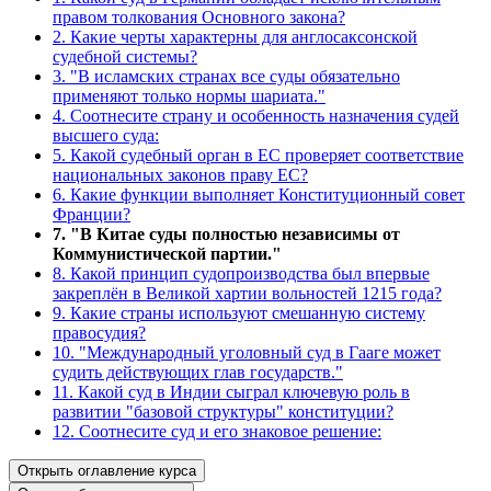
правом толкования Основного закона?
2. Какие черты характерны для англосаксонской
судебной системы?
3. "В исламских странах все суды обязательно
применяют только нормы шариата."
4. Соотнесите страну и особенность назначения судей
высшего суда:
5. Какой судебный орган в ЕС проверяет соответствие
национальных законов праву ЕС?
6. Какие функции выполняет Конституционный совет
Франции?
7. "В Китае суды полностью независимы от
Коммунистической партии."
8. Какой принцип судопроизводства был впервые
закреплён в Великой хартии вольностей 1215 года?
9. Какие страны используют смешанную систему
правосудия?
10. "Международный уголовный суд в Гааге может
судить действующих глав государств."
11. Какой суд в Индии сыграл ключевую роль в
развитии "базовой структуры" конституции?
12. Соотнесите суд и его знаковое решение:
Открыть оглавление курса