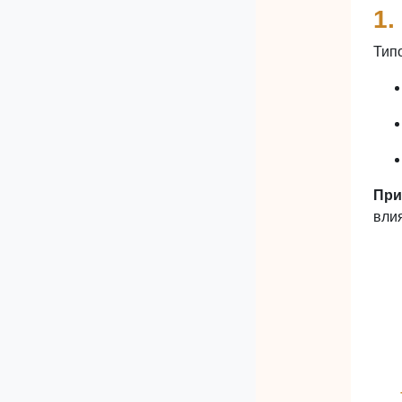
1.
Тип
При
вли