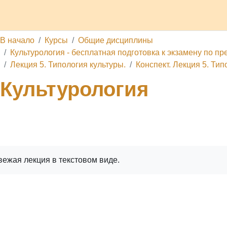
делы
Каналы
Школа
О проекте
Обратная связь
П
В начало
Курсы
Общие дисциплины
Культурология - бесплатная подготовка к экзамену по пре
Лекция 5. Типология культуры.
Конспект. Лекция 5. Тип
Культурология
ига
Печатать книгу
Печатать эту главу
вежая лекция в текстовом виде.