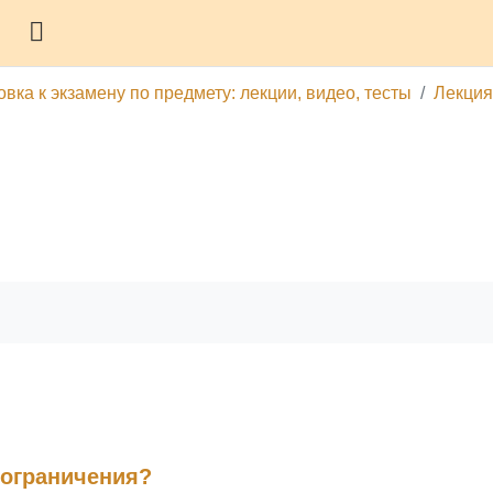
Боковая панель
овка к экзамену по предмету: лекции, видео, тесты
Лекция
гу
Печатать эту главу
 ограничения?