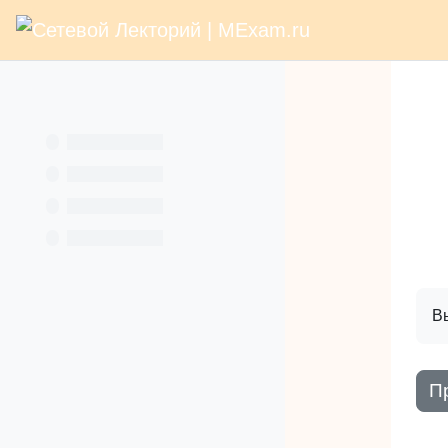
В начало
Раз
Перейти к основному содержанию
Услуги
Кн
Вы
П