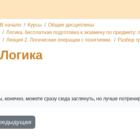
делы
Каналы
Школа
О проекте
Обратная связь
П
В начало
Курсы
Общие дисциплины
Логика, бесплатная подготовка к экзамену по предмету: л
Лекция 2. Логические операции с понятиями.
Разбор т
Логика
ига
Печатать книгу
Печатать эту главу
, конечно, можете сразу сюда заглянуть, но лучше потрени
редыдущая