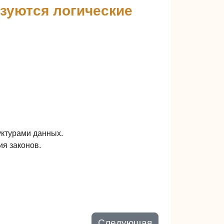
ьзуются логические
уктурами данных.
я законов.
Следующая