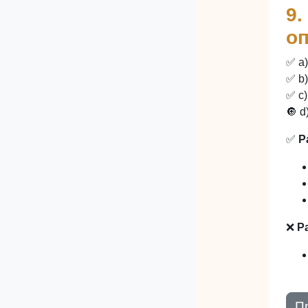
9.
оп
✅ a
✅ b
✅ c
🔘 d
✅
Р
❌
Р
П