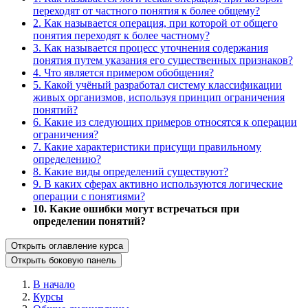
переходят от частного понятия к более общему?
2. Как называется операция, при которой от общего
понятия переходят к более частному?
3. Как называется процесс уточнения содержания
понятия путем указания его существенных признаков?
4. Что является примером обобщения?
5. Какой учёный разработал систему классификации
живых организмов, используя принцип ограничения
понятий?
6. Какие из следующих примеров относятся к операции
ограничения?
7. Какие характеристики присущи правильному
определению?
8. Какие виды определений существуют?
9. В каких сферах активно используются логические
операции с понятиями?
10. Какие ошибки могут встречаться при
определении понятий?
Открыть оглавление курса
Открыть боковую панель
В начало
Курсы