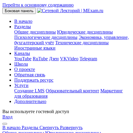
Перейти к основному содержанию
Боковая панель
В начало
Разделы
Общие дисциплины
Юридические дисциплины
Психологические дисциплины
Экономика, управление,
бухгалтерский учёт
Технические дисциплины
Иностранные языки
Каналы
YouTube
RuTube
Дзен
VKVideo
Telegram
Школа
О проекте
Обратная связь
Поддержать ресурс
Услуги
Создание LMS
Образовательный контент
Маркетинг
для образования
Дополнительно
Вы используете гостевой доступ
Вход
В начало
Разделы
Свернуть
Развернуть
Общие дисциплины
Юридические дисциплины