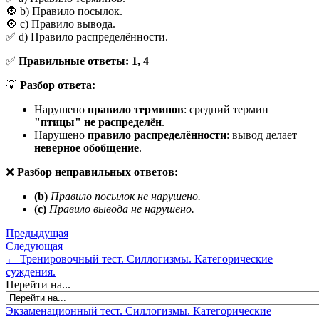
🔘 b) Правило посылок.
🔘 c) Правило вывода.
✅ d) Правило распределённости.
✅
Правильные ответы:
1, 4
💡
Разбор ответа:
Нарушено
правило терминов
: средний термин
"птицы"
не распределён
.
Нарушено
правило распределённости
: вывод делает
неверное обобщение
.
❌
Разбор неправильных ответов:
(b)
Правило посылок не нарушено.
(c)
Правило вывода не нарушено.
Предыдущая
Следующая
← Тренировочный тест. Силлогизмы. Категорические
суждения.
Перейти на...
Экзаменационный тест. Силлогизмы. Категорические