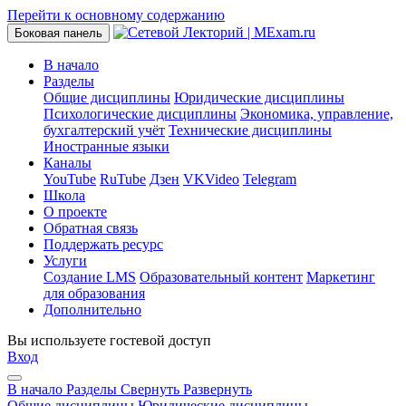
Перейти к основному содержанию
Боковая панель
В начало
Разделы
Общие дисциплины
Юридические дисциплины
Психологические дисциплины
Экономика, управление,
бухгалтерский учёт
Технические дисциплины
Иностранные языки
Каналы
YouTube
RuTube
Дзен
VKVideo
Telegram
Школа
О проекте
Обратная связь
Поддержать ресурс
Услуги
Создание LMS
Образовательный контент
Маркетинг
для образования
Дополнительно
Вы используете гостевой доступ
Вход
В начало
Разделы
Свернуть
Развернуть
Общие дисциплины
Юридические дисциплины