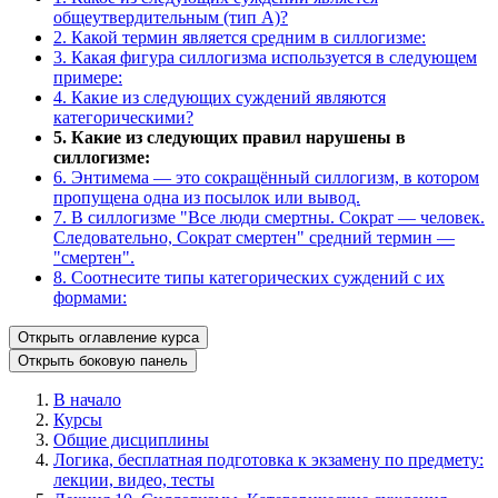
общеутвердительным (тип A)?
2. Какой термин является средним в силлогизме:
3. Какая фигура силлогизма используется в следующем
примере:
4. Какие из следующих суждений являются
категорическими?
5. Какие из следующих правил нарушены в
силлогизме:
6. Энтимема — это сокращённый силлогизм, в котором
пропущена одна из посылок или вывод.
7. В силлогизме "Все люди смертны. Сократ — человек.
Следовательно, Сократ смертен" средний термин —
"смертен".
8. Соотнесите типы категорических суждений с их
формами:
Открыть оглавление курса
Открыть боковую панель
В начало
Курсы
Общие дисциплины
Логика, бесплатная подготовка к экзамену по предмету:
лекции, видео, тесты