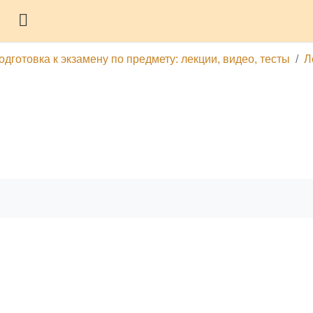
Боковая панель
дготовка к экзамену по предмету: лекции, видео, тесты
Л
гу
Печатать эту главу