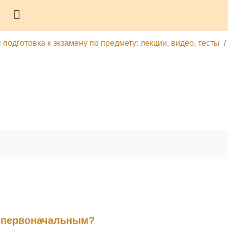
Боковая панель
подготовка к экзамену по предмету: лекции, видео, тесты
гу
Печатать эту главу
я первоначальным?