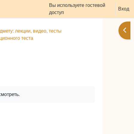
Вы используете гостевой
оддержать ресурс
Вход
доступ
Отк
мету: лекции, видео, тесты
ционного теста
смотреть.