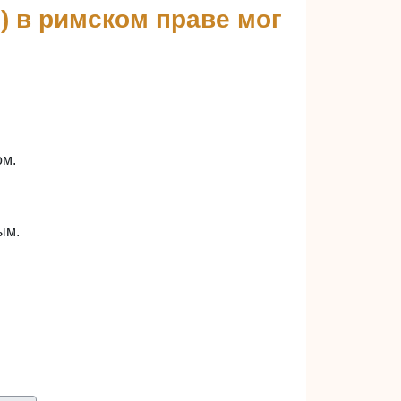
) в римском праве мог
ом.
ым.