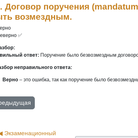
. Договор поручения (mandatum
ыть возмездным.
Верно
Неверно ✅
азбор:
вильный ответ:
Поручение было безвозмездным договор
азбор неправильного ответа:
Верно
– это ошибка, так как поручение было безвозмездн
редыдущая
◀︎ Экзаменационный 