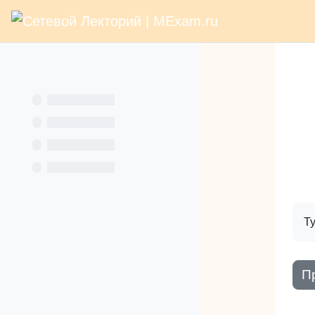
В начало
Раз
Перейти к основному содержанию
Услуги
Кн
Ту
П