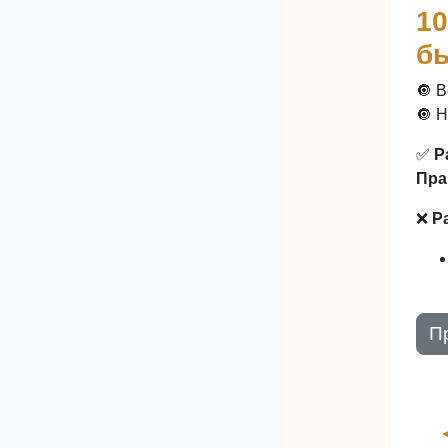
10
б
🔘 
🔘 
✅
Р
Пра
❌
Р
П