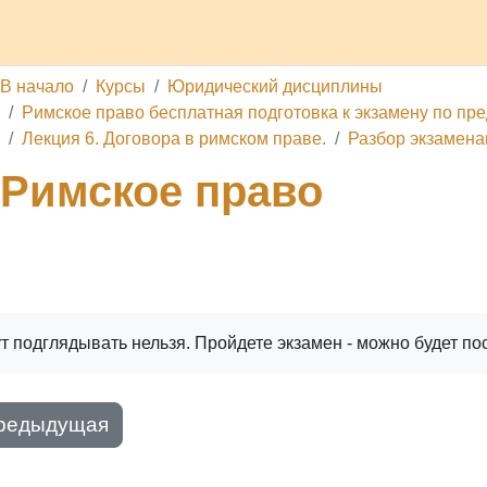
делы
Каналы
Школа
О проекте
Обратная связь
П
В начало
Курсы
Юридический дисциплины
Римское право бесплатная подготовка к экзамену по пред
Лекция 6. Договора в римском праве.
Разбор экзамена
Римское право
ига
Печатать книгу
Печатать эту главу
т подглядывать нельзя. Пройдете экзамен - можно будет по
редыдущая