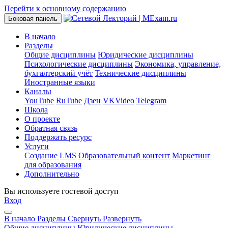
Перейти к основному содержанию
Боковая панель
В начало
Разделы
Общие дисциплины
Юридические дисциплины
Психологические дисциплины
Экономика, управление,
бухгалтерский учёт
Технические дисциплины
Иностранные языки
Каналы
YouTube
RuTube
Дзен
VKVideo
Telegram
Школа
О проекте
Обратная связь
Поддержать ресурс
Услуги
Создание LMS
Образовательный контент
Маркетинг
для образования
Дополнительно
Вы используете гостевой доступ
Вход
В начало
Разделы
Свернуть
Развернуть
Общие дисциплины
Юридические дисциплины