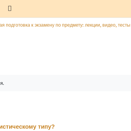
Боковая панель
я подготовка к экзамену по предмету: лекции, видео, тесты
гу
Печатать эту главу
я.
листическому типу?