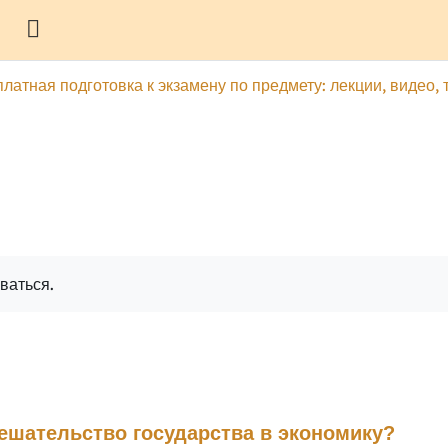
Боковая панель
латная подготовка к экзамену по предмету: лекции, видео, 
гу
Печатать эту главу
ваться.
ешательство государства в экономику?