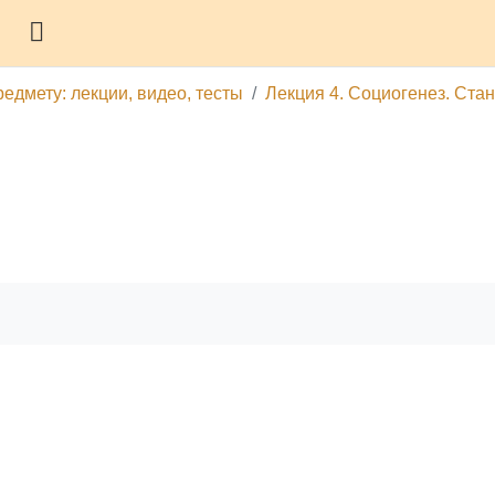
Боковая панель
едмету: лекции, видео, тесты
Лекция 4. Социогенез. Ста
гу
Печатать эту главу