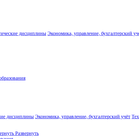
гические дисциплины
Экономика, управление, бухгалтерский уч
образования
кие дисциплины
Экономика, управление, бухгалтерский учёт
Те
ернуть
Развернуть
ования