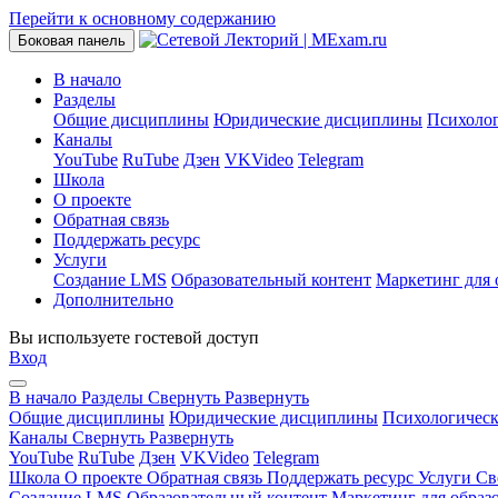
Перейти к основному содержанию
Боковая панель
В начало
Разделы
Общие дисциплины
Юридические дисциплины
Психоло
Каналы
YouTube
RuTube
Дзен
VKVideo
Telegram
Школа
О проекте
Обратная связь
Поддержать ресурс
Услуги
Создание LMS
Образовательный контент
Маркетинг для 
Дополнительно
Вы используете гостевой доступ
Вход
В начало
Разделы
Свернуть
Развернуть
Общие дисциплины
Юридические дисциплины
Психологичес
Каналы
Свернуть
Развернуть
YouTube
RuTube
Дзен
VKVideo
Telegram
Школа
О проекте
Обратная связь
Поддержать ресурс
Услуги
Св
Создание LMS
Образовательный контент
Маркетинг для образ