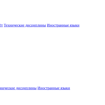
ёт
Технические дисциплины
Иностранные языки
хнические дисциплины
Иностранные языки