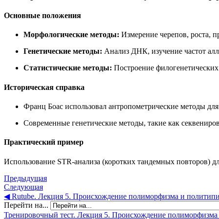
Основные положения
Морфологические методы:
Измерение черепов, роста, п
Генетические методы:
Анализ ДНК, изучение частот алл
Статистические методы:
Построение филогенетических 
Историческая справка
Франц Боас использовал антропометрические методы дл
Современные генетические методы, такие как секвениро
Практический пример
Использование STR-анализа (коротких тандемных повторов) дл
Предыдущая
Следующая
◀︎ Rutube. Лекция 5. Происхождение полиморфизма и политипи
Перейти на...
Тренировочный тест. Лекция 5. Происхождение полиморфизма 