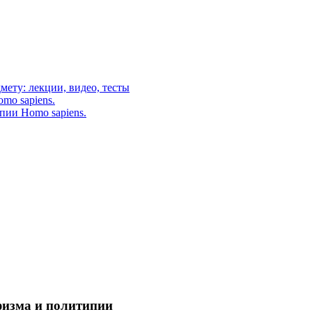
мету: лекции, видео, тесты
mo sapiens.
пии Homo sapiens.
физма и политипии