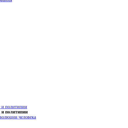
е и политипии
 и политипии
эволюции человека