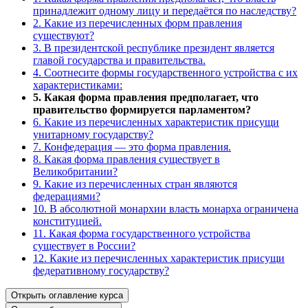
принадлежит одному лицу и передаётся по наследству?
2. Какие из перечисленных форм правления
существуют?
3. В президентской республике президент является
главой государства и правительства.
4. Соотнесите формы государственного устройства с их
характеристиками:
5. Какая форма правления предполагает, что
правительство формируется парламентом?
6. Какие из перечисленных характеристик присущи
унитарному государству?
7. Конфедерация — это форма правления.
8. Какая форма правления существует в
Великобритании?
9. Какие из перечисленных стран являются
федерациями?
10. В абсолютной монархии власть монарха ограничена
конституцией.
11. Какая форма государственного устройства
существует в России?
12. Какие из перечисленных характеристик присущи
федеративному государству?
Открыть оглавление курса