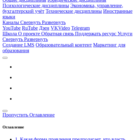
Психологические дисциплины
Экономика, управление,
бухгалтерский учёт
Технические дисциплины
Иностранные
языки
Каналы
Свернуть
Развернуть
YouTube
RuTube
Дзен
VKVideo
Telegram
Школа
О проекте
Обратная связь
Поддержать ресурс
Услуги
Свернуть
Развернуть
Создание LMS
Образовательный контент
Маркетинг для
образования
Пропустить Оглавление
Оглавление
1. Какая форма правления предполагает, что власть