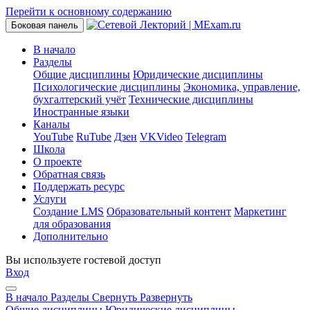
Перейти к основному содержанию
Боковая панель
В начало
Разделы
Общие дисциплины
Юридические дисциплины
Психологические дисциплины
Экономика, управление,
бухгалтерский учёт
Технические дисциплины
Иностранные языки
Каналы
YouTube
RuTube
Дзен
VKVideo
Telegram
Школа
О проекте
Обратная связь
Поддержать ресурс
Услуги
Создание LMS
Образовательный контент
Маркетинг
для образования
Дополнительно
Вы используете гостевой доступ
Вход
В начало
Разделы
Свернуть
Развернуть
Общие дисциплины
Юридические дисциплины