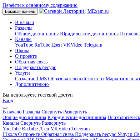
Перейти к основному содержанию
Боковая панель
В начало
Разделы
Общие дисциплины
Юридические дисциплины
Психоло
Каналы
YouTube
RuTube
Дзен
VKVideo
Telegram
Школа
О проекте
Обратная связь
Поддержать ресурс
Услуги
Создание LMS
Образовательный контент
Маркетинг для 
Дополнительно
Вы используете гостевой доступ
Вход
В начало
Разделы
Свернуть
Развернуть
Общие дисциплины
Юридические дисциплины
Психологичес
Каналы
Свернуть
Развернуть
YouTube
RuTube
Дзен
VKVideo
Telegram
Школа
О проекте
Обратная связь
Поддержать ресурс
Услуги
Св
Создание LMS
Образовательный контент
Маркетинг для образ