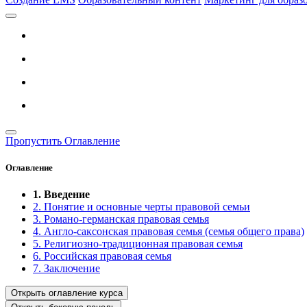
Пропустить Оглавление
Оглавление
1. Введение
2. Понятие и основные черты правовой семьи
3. Романо-германская правовая семья
4. Англо-саксонская правовая семья (семья общего права)
5. Религиозно-традиционная правовая семья
6. Российская правовая семья
7. Заключение
Открыть оглавление курса