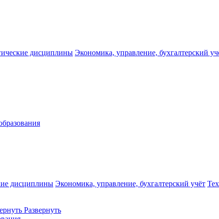
гические дисциплины
Экономика, управление, бухгалтерский уч
образования
кие дисциплины
Экономика, управление, бухгалтерский учёт
Те
ернуть
Развернуть
ования