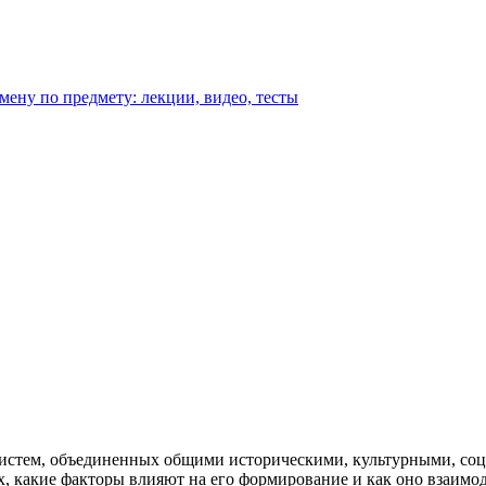
амену по предмету: лекции, видео, тесты
систем, объединенных общими историческими, культурными, с
ах, какие факторы влияют на его формирование и как оно взаимо