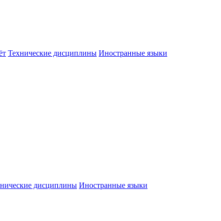
ёт
Технические дисциплины
Иностранные языки
хнические дисциплины
Иностранные языки