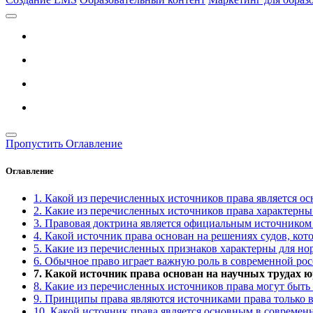
Пропустить Оглавление
Оглавление
1. Какой из перечисленных источников права является о
2. Какие из перечисленных источников права характерны
3. Правовая доктрина является официальным источником
4. Какой источник права основан на решениях судов, кот
5. Какие из перечисленных признаков характерны для н
6. Обычное право играет важную роль в современной рос
7. Какой источник права основан на научных трудах 
8. Какие из перечисленных источников права могут быт
9. Принципы права являются источниками права только в
10. Какой источник права является основным в современ