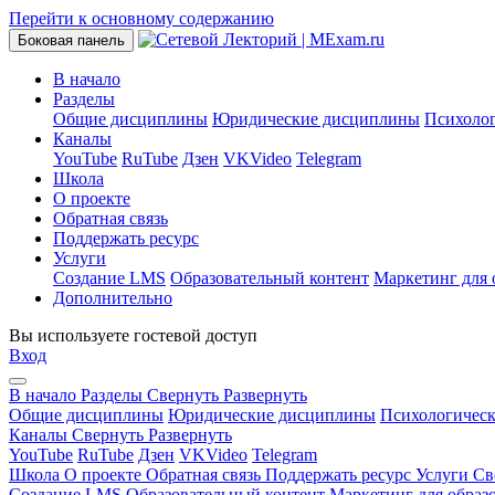
Перейти к основному содержанию
Боковая панель
В начало
Разделы
Общие дисциплины
Юридические дисциплины
Психоло
Каналы
YouTube
RuTube
Дзен
VKVideo
Telegram
Школа
О проекте
Обратная связь
Поддержать ресурс
Услуги
Создание LMS
Образовательный контент
Маркетинг для 
Дополнительно
Вы используете гостевой доступ
Вход
В начало
Разделы
Свернуть
Развернуть
Общие дисциплины
Юридические дисциплины
Психологичес
Каналы
Свернуть
Развернуть
YouTube
RuTube
Дзен
VKVideo
Telegram
Школа
О проекте
Обратная связь
Поддержать ресурс
Услуги
Св
Создание LMS
Образовательный контент
Маркетинг для образ