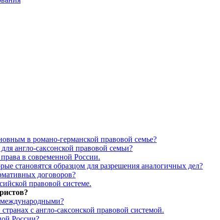
сновным в романо-германской правовой семье?
 для англо-саксонской правовой семьи?
 права в современной России.
орые становятся образцом для разрешения аналогичных дел?
ормативных договоров?
сийской правовой системе.
юристов?
ь международными?
 странах с англо-саксонской правовой системой.
ной России?