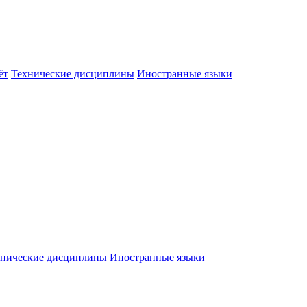
ёт
Технические дисциплины
Иностранные языки
хнические дисциплины
Иностранные языки