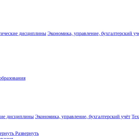
гические дисциплины
Экономика, управление, бухгалтерский уч
образования
кие дисциплины
Экономика, управление, бухгалтерский учёт
Те
ернуть
Развернуть
ования