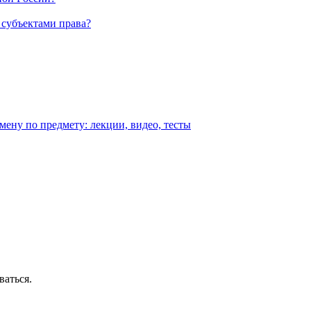
 субъектами права?
амену по предмету: лекции, видео, тесты
ваться.