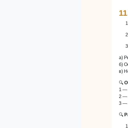
11
а) 
б) 
в) 
🔍
О
1 — 
2 — 
3 — 
🔍
Р