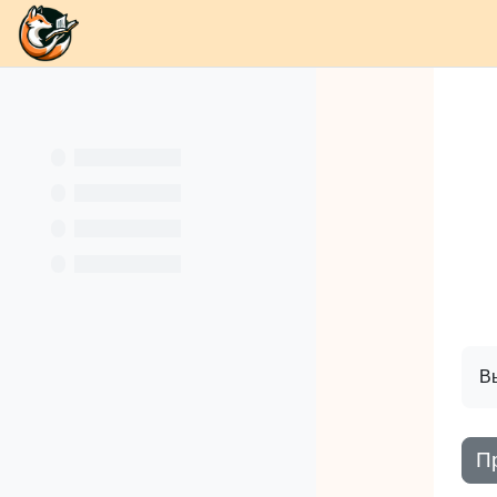
В начало
Разделы
Каналы
Школа
О
Перейти к основному содержанию
Кн
Вы
П