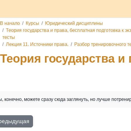
 проекте
Обратная связь
Поддержать ресурс
Услуги
В начало
Курсы
Юридический дисциплины
Теория государства и права, бесплатная подготовка к эк
тесты
Лекция 11. Источники права.
Разбор тренировочного т
Теория государства и 
ига
Печатать книгу
Печатать эту главу
, конечно, можете сразу сюда заглянуть, но лучше потрени
редыдущая