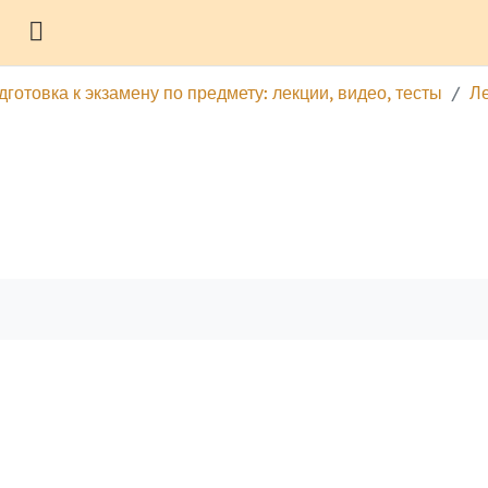
Боковая панель
готовка к экзамену по предмету: лекции, видео, тесты
Ле
гу
Печатать эту главу