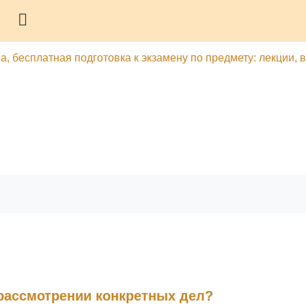
Боковая панель
а, бесплатная подготовка к экзамену по предмету: лекции, 
гу
Печатать эту главу
 рассмотрении конкретных дел?