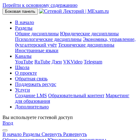
Перейти к основному содержанию
Боковая панель
В начало
Разделы
Общие дисциплины
Юридические дисциплины
Психологические дисциплины
Экономика, управление,
бухгалтерский учёт
Технические дисциплины
Иностранные языки
Каналы
YouTube
RuTube
Дзен
VKVideo
Telegram
Школа
О проекте
Обратная связь
Поддержать ресурс
Услуги
Создание LMS
Образовательный контент
Маркетинг
для образования
Дополнительно
Вы используете гостевой доступ
Вход
В начало
Разделы
Свернуть
Развернуть
Общие дисциплины
Юридические дисциплины