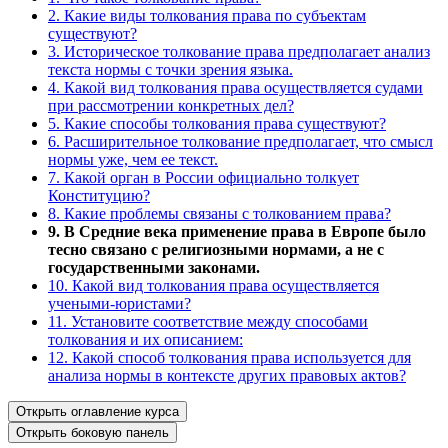
2. Какие виды толкования права по субъектам
существуют?
3. Историческое толкование права предполагает анализ
текста нормы с точки зрения языка.
4. Какой вид толкования права осуществляется судами
при рассмотрении конкретных дел?
5. Какие способы толкования права существуют?
6. Расширительное толкование предполагает, что смысл
нормы уже, чем ее текст.
7. Какой орган в России официально толкует
Конституцию?
8. Какие проблемы связаны с толкованием права?
9. В Средние века применение права в Европе было
тесно связано с религиозными нормами, а не с
государственными законами.
10. Какой вид толкования права осуществляется
учеными-юристами?
11. Установите соответствие между способами
толкования и их описанием:
12. Какой способ толкования права используется для
анализа нормы в контексте других правовых актов?
Открыть оглавление курса
Открыть боковую панель