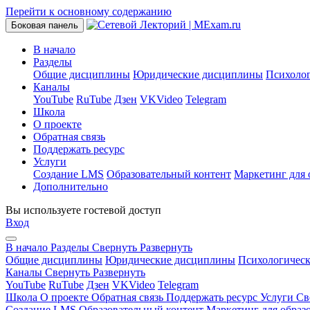
Перейти к основному содержанию
Боковая панель
В начало
Разделы
Общие дисциплины
Юридические дисциплины
Психоло
Каналы
YouTube
RuTube
Дзен
VKVideo
Telegram
Школа
О проекте
Обратная связь
Поддержать ресурс
Услуги
Создание LMS
Образовательный контент
Маркетинг для 
Дополнительно
Вы используете гостевой доступ
Вход
В начало
Разделы
Свернуть
Развернуть
Общие дисциплины
Юридические дисциплины
Психологичес
Каналы
Свернуть
Развернуть
YouTube
RuTube
Дзен
VKVideo
Telegram
Школа
О проекте
Обратная связь
Поддержать ресурс
Услуги
Св
Создание LMS
Образовательный контент
Маркетинг для образ