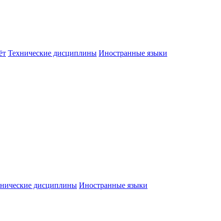
ёт
Технические дисциплины
Иностранные языки
хнические дисциплины
Иностранные языки