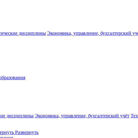
гические дисциплины
Экономика, управление, бухгалтерский уч
образования
кие дисциплины
Экономика, управление, бухгалтерский учёт
Те
ернуть
Развернуть
ования