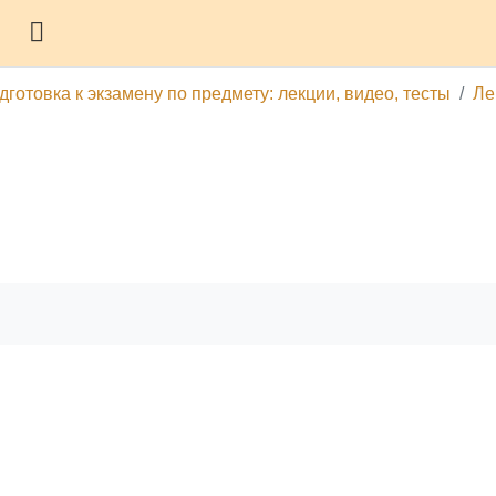
Боковая панель
дготовка к экзамену по предмету: лекции, видео, тесты
Ле
гу
Печатать эту главу