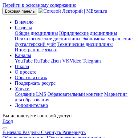
Перейти к основному содержанию
Боковая панель
В начало
Разделы
Общие дисциплины
Юридические дисциплины
Психологические дисциплины
Экономика, управление,
бухгалтерский учёт
Технические дисциплины
Иностранные языки
Каналы
YouTube
RuTube
Дзен
VKVideo
Telegram
Школа
О проекте
Обратная связь
Поддержать ресурс
Услуги
Создание LMS
Образовательный контент
Маркетинг
для образования
Дополнительно
Вы используете гостевой доступ
Вход
В начало
Разделы
Свернуть
Развернуть
Общие дисциплины
Юридические дисциплины