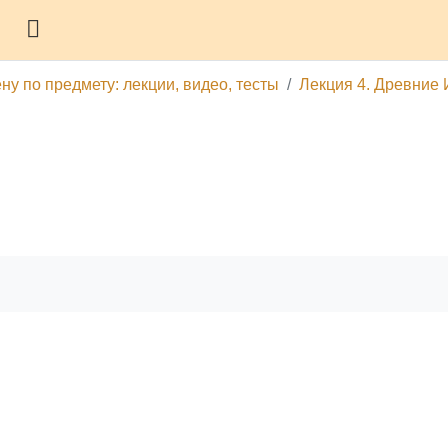
Боковая панель
ну по предмету: лекции, видео, тесты
Лекция 4. Древние 
гу
Печатать эту главу