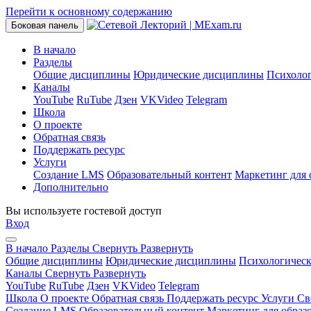
Перейти к основному содержанию
Боковая панель
В начало
Разделы
Общие дисциплины
Юридические дисциплины
Психоло
Каналы
YouTube
RuTube
Дзен
VKVideo
Telegram
Школа
О проекте
Обратная связь
Поддержать ресурс
Услуги
Создание LMS
Образовательный контент
Маркетинг для 
Дополнительно
Вы используете гостевой доступ
Вход
В начало
Разделы
Свернуть
Развернуть
Общие дисциплины
Юридические дисциплины
Психологичес
Каналы
Свернуть
Развернуть
YouTube
RuTube
Дзен
VKVideo
Telegram
Школа
О проекте
Обратная связь
Поддержать ресурс
Услуги
Св
Создание LMS
Образовательный контент
Маркетинг для образ