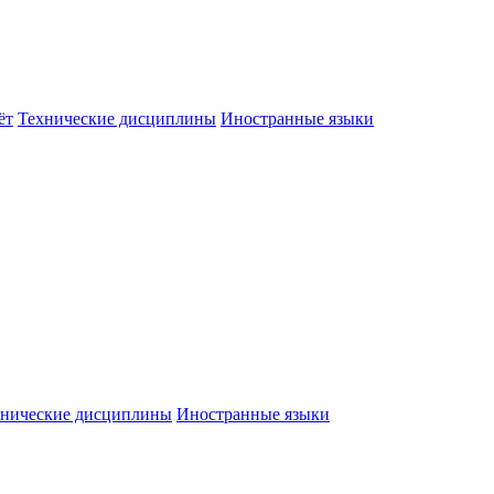
ёт
Технические дисциплины
Иностранные языки
хнические дисциплины
Иностранные языки