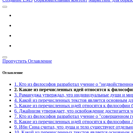
Пропустить Оглавление
Оглавление
1. Кто из философов разработал учение о "недвойственнос
2. Какие из перечисленных идей относятся к философи
3. Рамануджа утверждал, что индивидуальные души и мир 
4. Какой из перечисленных текстов является основным д
5. Какие из перечисленных идей относятся к философии 
6. Джайнизм утверждает, что освобождение достигается ч
7. Кто из философов разработал учение о "совершенном г
8. Какие из перечисленных идей относятся к философии
9. Ибн Сина считал, что душа и тело существуют отдельн
10. Какой из перечисленных текстов является основным 