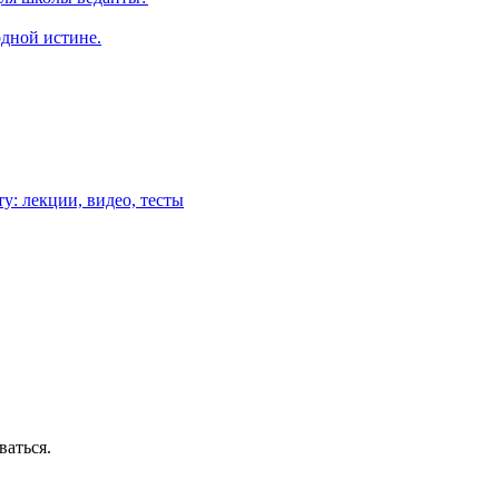
одной истине.
у: лекции, видео, тесты
ваться.