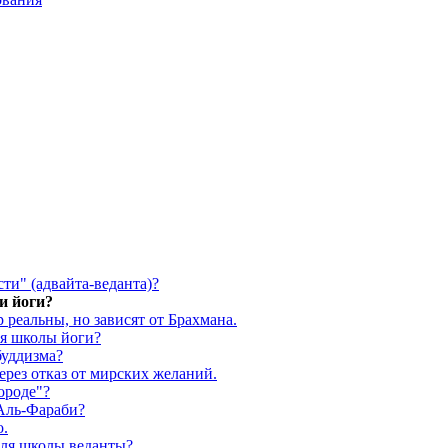
ти" (адвайта-веданта)?
и йоги?
реальны, но зависят от Брахмана.
ля школы йоги?
буддизма?
ерез отказ от мирских желаний.
ороде"?
 Аль-Фараби?
о.
для школы веданты?