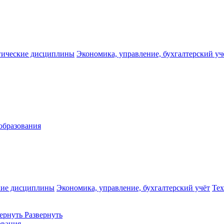
гические дисциплины
Экономика, управление, бухгалтерский уч
образования
кие дисциплины
Экономика, управление, бухгалтерский учёт
Те
ернуть
Развернуть
ования