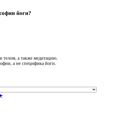
ософии йоги?
и телом, а также медитацию.
офии, а не специфика йоги.
▶︎