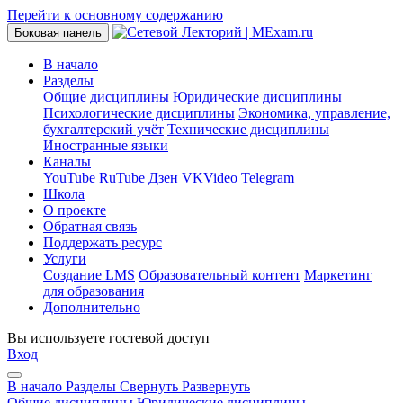
Перейти к основному содержанию
Боковая панель
В начало
Разделы
Общие дисциплины
Юридические дисциплины
Психологические дисциплины
Экономика, управление,
бухгалтерский учёт
Технические дисциплины
Иностранные языки
Каналы
YouTube
RuTube
Дзен
VKVideo
Telegram
Школа
О проекте
Обратная связь
Поддержать ресурс
Услуги
Создание LMS
Образовательный контент
Маркетинг
для образования
Дополнительно
Вы используете гостевой доступ
Вход
В начало
Разделы
Свернуть
Развернуть
Общие дисциплины
Юридические дисциплины