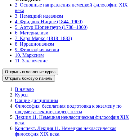
2. Основные направления немецкой философии XIX
века
3. Немецкий идеализм
4. Фридрих Ницше (1844–1900)
5. Артур Шопенгауэр (1788–1860)
6. Материализм
7. Карл Маркс (1818–1883)
8. Иррационализм
9. Философия жизни
10. Марксизм
11. Заключение
Открыть оглавление курса
Открыть боковую панель
В начало
Курсы
Общие дисциплины
Философия, бесплатная подготовка к экзамену по
предмету: лекции, видео, тесты
Лекция 11. Немецкая неклассическая философия XIX
века.
Конспект. Лекция 11. Немецкая неклассическая
философия XIX века.