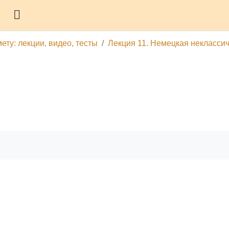
Боковая панель
ту: лекции, видео, тесты
Лекция 11. Немецкая некласси
гу
Печатать эту главу