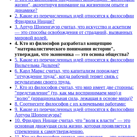
жизни", акцентируя внимание на жизненном опыте и
динамике?
2. Какие из перечисленных идей относятся к философии
Фридриха Ницше?
3. Артур Шопенгауэр считал, что искусство и аскетизм
— это способы освобождения от страданий, вызванных
мировой волей.
4. Кто из философов разработал концепцию
"материалистического понимания истории",
утверждая, что экономика — это основа общества?
5. Какие из перечисленных идей относятся к философии
Вильгельма Дильтея?
6. Карл Маркс считал, что капитализм порождает
"отчуждение труда", когда рабочий теряет связь с
результатами своего труда.
7. Кто из философов считал, что мир имеет две стороны:
"представление" (то, как мы воспринимаем мир) и
"волю" (иррациональная сила, лежащая в основе мира)?
8. Соотнесите философов с их ключевыми работами:
9. Какие из перечисленных идей относятся к философии
Артура Шопенгауэра?
10. Фридрих Ницше считал, что "воля к власти" — это
основная движущая сила жизни, которая проявляется в
стремлении к самоутверждению.
11. Кто из философов считал, что история — это история