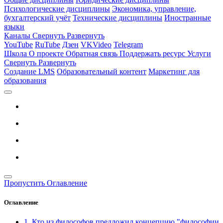
Психологические дисциплины
Экономика, управление,
бухгалтерский учёт
Технические дисциплины
Иностранные
языки
Каналы
Свернуть
Развернуть
YouTube
RuTube
Дзен
VKVideo
Telegram
Школа
О проекте
Обратная связь
Поддержать ресурс
Услуги
Свернуть
Развернуть
Создание LMS
Образовательный контент
Маркетинг для
образования
Пропустить Оглавление
Оглавление
1. Кто из философов предложил концепцию "философии