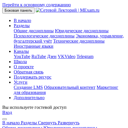
Перейти к основному содержанию
Боковая панель
В начало
Разделы
Общие дисциплины
Юридические дисциплины
Психологические дисциплины
Экономика, управление,
бухгалтерский учёт
Технические дисциплины
Иностранные языки
Каналы
YouTube
RuTube
Дзен
VKVideo
Telegram
Школа
О проекте
Обратная связь
Поддержать ресурс
Услуги
Создание LMS
Образовательный контент
Маркетинг
для образования
Дополнительно
Вы используете гостевой доступ
Вход
В начало
Разделы
Свернуть
Развернуть
Общие дисциплины
Юридические дисциплины